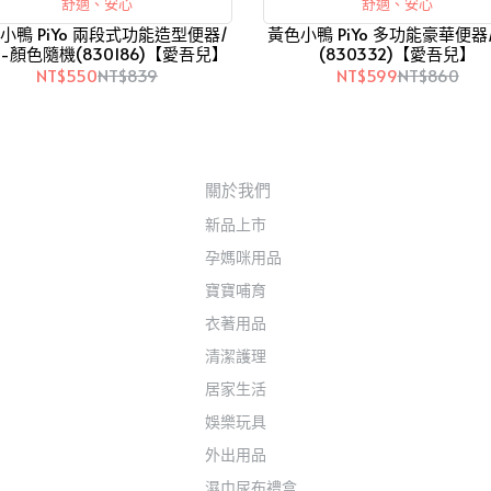
舒適、安心
舒適、安心
小鴨 PiYo 兩段式功能造型便器/
黃色小鴨 PiYo 多功能豪華便器
-顏色隨機(830186)【愛吾兒】
(830332)【愛吾兒】
NT$550
NT$839
NT$599
NT$860
關於我們
新品上市
孕媽咪用品
寶寶哺育
衣著用品
清潔護理
居家生活
娛樂玩具
外出用品
濕巾尿布禮盒