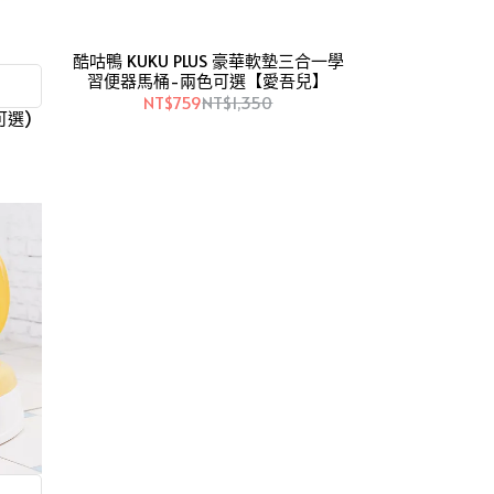
酷咕鴨 KUKU PLUS 豪華軟墊三合一學
習便器馬桶-兩色可選【愛吾兒】
NT$759
NT$1,350
可選)