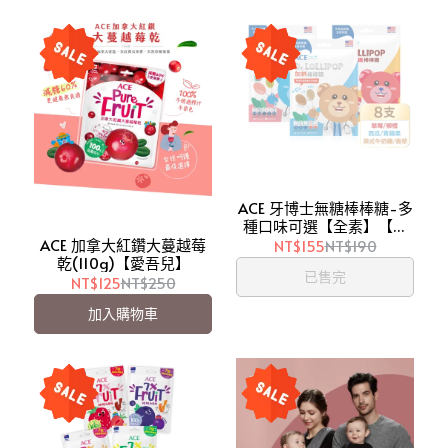
ACE 牙博士無糖棒棒糖-多
種口味可選【全素】【愛
吾兒】
ACE 加拿大紅鑽大蔓越莓
NT$155
NT$190
乾(110g)【愛吾兒】
已售完
NT$125
NT$250
加入購物車