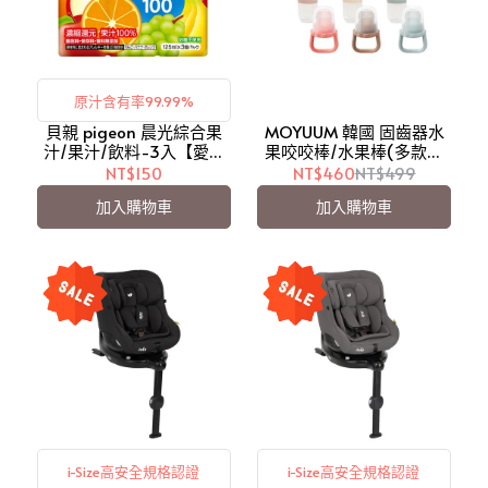
原汁含有率99.99%
貝親 pigeon 晨光綜合果
MOYUUM 韓國 固齒器水
汁/果汁/飲料-3入【愛吾
果咬咬棒/水果棒(多款可
兒】
選)【愛吾兒】
NT$150
NT$460
NT$499
加入購物車
加入購物車
i-Size高安全規格認證
i-Size高安全規格認證