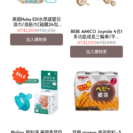
美國Nuby EDI水厚感嬰兒
濕巾/濕紙巾(箱購24包)
【愛吾兒】
NT$1,290
NT$2,232
BEBE AMICO Joyride 4合1
多功能成長三輪車/平衡
加入購物車
車/滑步車【愛吾兒】
NT$1,090
NT$1,980
加入購物車
Philips 飛利浦 美國香草奶
貝親 pigeon 麥茶飲料-3