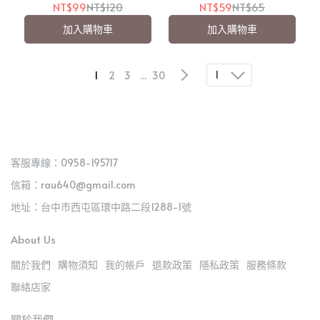
素】【愛吾兒】
NT$99
NT$120
NT$59
NT$65
加入購物車
加入購物車
1
1
2
3
...
30
客服專線：0958-195717
信箱：rau640@gmail.com
地址：台中市西屯區環中路二段1288-1號
About Us
關於我們
購物須知
我的帳戶
退款政策
隱私政策
服務條款
聯絡店家
關於我們