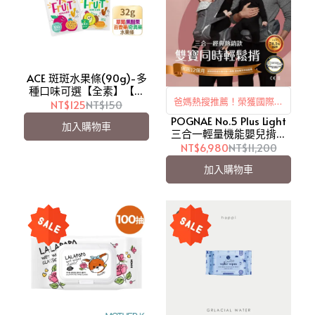
ACE 斑斑水果條(90g)-多
種口味可選【全素】【愛
爸媽熱搜推薦！榮獲國際髖
吾兒】
NT$125
NT$150
POGNAE No.5 Plus Light
關節協會認證！
加入購物車
三合一輕量機能嬰兒揹巾
【愛吾兒】
NT$6,980
NT$11,200
加入購物車