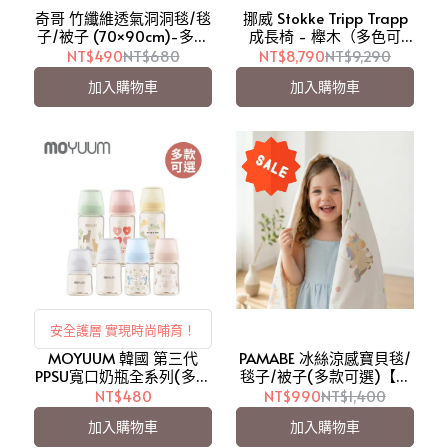
奇哥 竹纖維透氣洞洞毯/毯
挪威 Stokke Tripp Trapp
子/被子 (70×90cm)-多款
成長椅 - 櫸木（多色可
可選【愛吾兒】
選）【愛吾兒】
NT$490
NT$680
NT$8,790
NT$9,290
加入購物車
加入購物車
安全護層 實現時尚哺育！
MOYUUM 韓國 第三代
PAMABE 冰絲涼感寶貝毯/
PPSU寬口奶瓶全系列(多款
毯子/被子(多款可選)【愛
可選)【愛吾兒】
吾兒】
NT$480
NT$990
NT$1,400
加入購物車
加入購物車