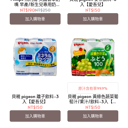
嘴 早產/新生兒專用奶
入【愛吾兒】
嘴-3號天然(香草奶嘴-無
NT$190
NT$250
NT$150
香味)(缺口造型設計)【愛
加入購物車
加入購物車
吾兒】
原汁含有率99.9%
貝親 pigeon 離子飲料-3
貝親 pigeon 黃綠色蔬菜葡
入【愛吾兒】
萄汁/果汁/飲料-3入【愛
吾兒】
NT$150
NT$150
加入購物車
加入購物車