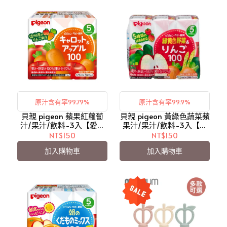
原汁含有率99.79%
原汁含有率99.9%
貝親 pigeon 蘋果紅蘿蔔
貝親 pigeon 黃綠色蔬菜蘋
汁/果汁/飲料-3入【愛吾
果汁/果汁/飲料-3入【愛
兒】
吾兒】
NT$150
NT$150
加入購物車
加入購物車