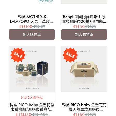
韓國 MOTHER-K
Hoppi 法國阿爾卑斯山冰
LALAPOPO 大馬士革玫瑰
川水濕紙巾20抽/濕巾隨身
絲柔濕紙巾100抽(掀蓋
包【愛吾兒】
NT$100
NT$129
NT$50
NT$75
款)/單包【愛吾兒】
加入購物車
加入購物車
6款10入附禮盒
韓國 RICO baby 金盞花濕
韓國 RICO baby 金盞花有
巾禮盒組/濕紙巾禮盒/送
機天然厚款濕紙巾
禮【愛吾兒】
Sensitive 20抽/濕巾隨身
NT$1,150
NT$1,450
NT$60
NT$75