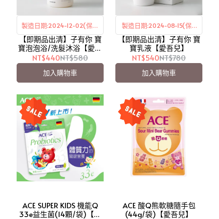
製造日期:2024-12-02(保存
製造日期:2024-08-15(保存
【即期品出清】子有你 寶
期限三年)
【即期品出清】子有你 寶
期限三年)
寶泡泡浴/洗髮沐浴【愛吾
寶乳液【愛吾兒】
兒】
NT$440
NT$580
NT$540
NT$780
加入購物車
加入購物車
ACE SUPER KIDS 機能Q
ACE 酸Q熊軟糖隨手包
33e益生菌(14顆/袋)【全
(44g/袋)【愛吾兒】