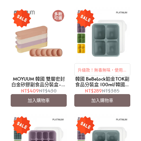
升級款！無毒無味，使用壽
MOYUUM 韓國 雙層密封
韓國 BeBeLock鉑金TOK副
命比普通矽膠長
白金矽膠副食品分裝盒-多
食品分裝盒 100ml/韓國製
款可選【愛吾兒】
(B642027)【愛吾兒】
NT$409
NT$430
NT$289
NT$385
加入購物車
加入購物車