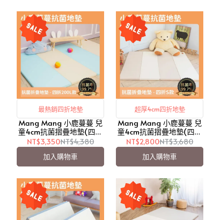
最熱銷四折地墊
超厚4cm四折地墊
Mang Mang 小鹿蔓蔓 兒
Mang Mang 小鹿蔓蔓 兒
童4cm抗菌摺疊地墊(四折
童4cm抗菌摺疊地墊(四折
200L款)-鋼琴藍【愛吾
S款)-鋼琴拿鐵【愛吾兒】
NT$3,350
NT$4,380
NT$2,800
NT$3,680
兒】
加入購物車
加入購物車