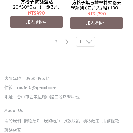
方格子 防護壁貼
方格子無毒地墊棉柔霧美
20*50*3cm (一組3片)
學系列 (四片入/組) 100%
【愛吾兒】
NT$490
台灣製造 三色可選 巧拼地
NT$1,290
墊/爬行地墊/兒童遊戲地
加入購物車
加入購物車
墊/運動地墊/萬用墊/遊戲
地墊【愛吾兒】
1
1
2
客服專線：0958-195717
信箱：rau640@gmail.com
地址：台中市西屯區環中路二段1288-1號
About Us
關於我們
購物須知
我的帳戶
退款政策
隱私政策
服務條款
聯絡店家