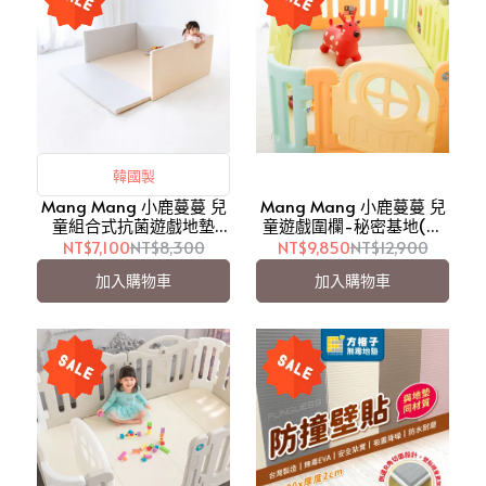
韓國製
Mang Mang 小鹿蔓蔓 兒
Mang Mang 小鹿蔓蔓 兒
童組合式抗菌遊戲地墊
童遊戲圍欄-秘密基地(加
PLUS (灰白城堡)【愛吾
倍防護版-附專用抗菌地
NT$7,100
NT$8,300
NT$9,850
NT$12,900
兒】
墊)【愛吾兒】
加入購物車
加入購物車