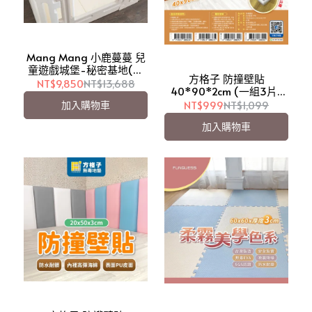
Mang Mang 小鹿蔓蔓 兒
童遊戲城堡-秘密基地(加
方格子 防撞壁貼
倍防護版-附專用抗菌地
NT$9,850
NT$13,688
40*90*2cm (一組3片)
墊) (灰白款)【愛吾兒】
【愛吾兒】
NT$999
NT$1,099
加入購物車
加入購物車