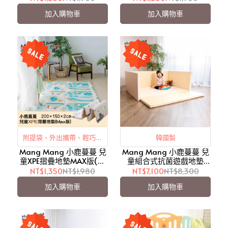
兒】
兒】
加入購物車
加入購物車
附提袋、外出攜帶、輕巧收
韓國製
Mang Mang 小鹿蔓蔓 兒
納
Mang Mang 小鹿蔓蔓 兒
童XPE摺疊地墊MAX版(開
童組合式抗菌遊戲地墊
心農場)/外出攜帶【愛吾
PLUS (拿鐵城堡)【愛吾
NT$1,350
NT$1,980
NT$7,100
NT$8,300
兒】
兒】
加入購物車
加入購物車