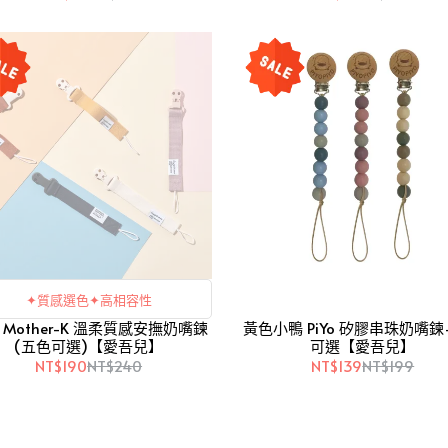
✦質感選色✦高相容性
 Mother-K 溫柔質感安撫奶嘴鍊
黃色小鴨 PiYo 矽膠串珠奶嘴鍊
(五色可選)【愛吾兒】
可選【愛吾兒】
NT$190
NT$240
NT$139
NT$199