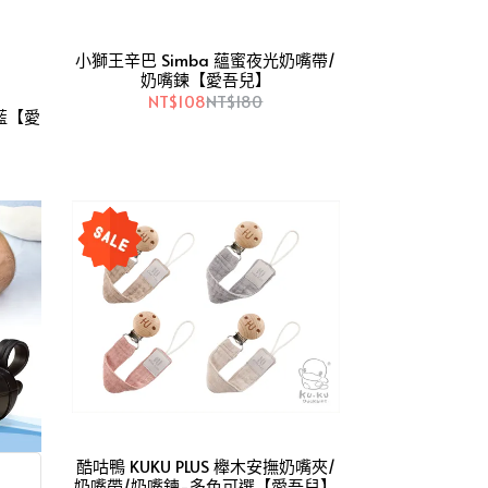
小獅王辛巴 Simba 蘊蜜夜光奶嘴帶/
奶嘴鍊【愛吾兒】
NT$108
NT$180
霧藍【愛
酷咕鴨 KUKU PLUS 櫸木安撫奶嘴夾/
奶嘴帶/奶嘴鍊-多色可選【愛吾兒】