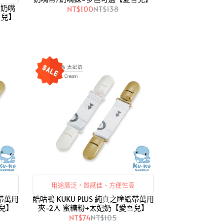
/奶嘴
NT$100
NT$138
吾兒】
用途廣泛，質感佳、方便性高
織帶萬用
酷咕鴨 KUKU PLUS 純真之瞳織帶萬用
吾兒】
夾-2入 蜜糖粉+太妃奶【愛吾兒】
NT$74
NT$105