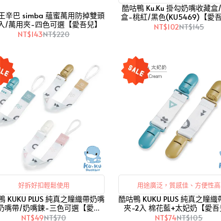
酷咕鴨 Ku.Ku 掛勾奶嘴收藏盒
王辛巴 simba 蘊蜜萬用防掉雙頭
盒-桃紅/黑色(KU5469)【愛
入/萬用夾-四色可選【愛吾兒】
NT$102
NT$145
NT$143
NT$220
好拆好扣輕鬆使用
用途廣泛，質感佳、方便性高
 KUKU PLUS 純真之瞳織帶奶嘴
酷咕鴨 KUKU PLUS 純真之瞳
奶嘴帶/奶嘴鍊-三色可選【愛吾
夾-2入 棉花藍+太妃奶【愛
兒】
NT$49
NT$70
NT$74
NT$105