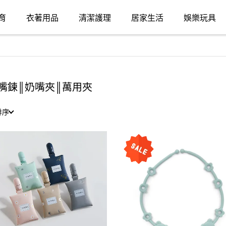
育
衣著用品
清潔護理
居家生活
娛樂玩具
嘴鍊║奶嘴夾║萬用夾
排序