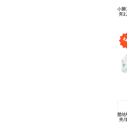
小獅
夾2
酷咕鴨
夾/