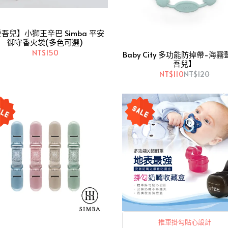
吾兒】小獅王辛巴 Simba 平安
御守香火袋(多色可選)
NT$150
Baby City 多功能防掉帶-海
吾兒】
NT$110
NT$120
推車掛勾貼心設計