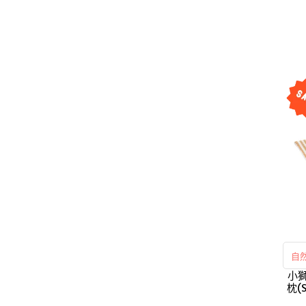
自
小獅
枕(