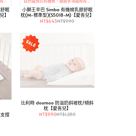
有機
自然蘊育的有機棉，通過多項國際有機
膠舒眠
小獅王辛巴 Simba 有機棉乳膠舒眠
認證。
吾兒】
枕(M-標準型)(S5018-M)【愛吾兒】
NT$643
NT$990
比利時 doomoo 防溢奶斜坡枕/傾斜
枕【愛吾兒】
NT$990
NT$1,280
定支撐