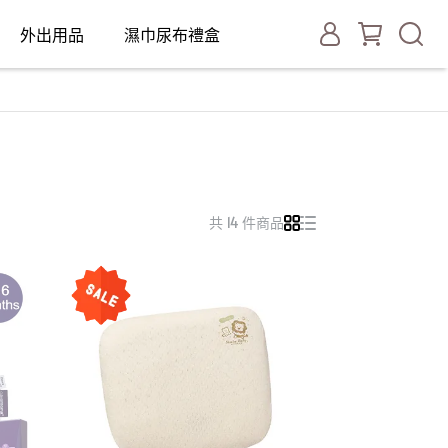
外出用品
濕巾尿布禮盒
共 14 件商品