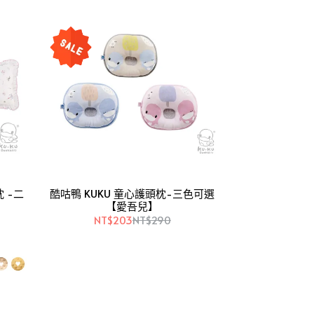
 -二
酷咕鴨 KUKU 童心護頭枕-三色可選
【愛吾兒】
NT$203
NT$290