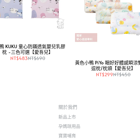
鴨 KUKU 童心防蹣透氣嬰兒乳膠
枕 -三色可選【愛吾兒】
NT$483
NT$690
黃色小鴨 PiYo 睏好好體感瞬
逗枕/枕頭【愛吾兒】
NT$299
NT$450
關於我們
新品上市
孕媽咪用品
寶寶哺育