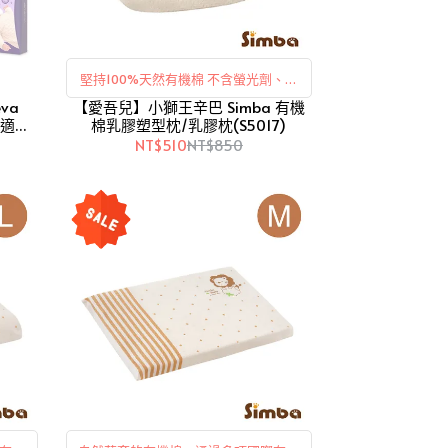
堅持100%天然有機棉 不含螢光劑、甲
va
【愛吾兒】小獅王辛巴 Simba 有機
醛 通過國際有機認證 枕頭背面透氣網設
M適用)
棉乳膠塑型枕/乳膠枕(S5017)
計。
NT$510
NT$850