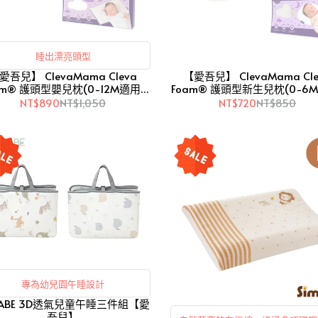
睡出漂亮頭型
愛吾兒】 ClevaMama Cleva
【愛吾兒】 ClevaMama Cle
am® 護頭型嬰兒枕(0-12M適用)
Foam® 護頭型新生兒枕(0-6
(LCM310200)
(LCM310000)
NT$890
NT$1,050
NT$720
NT$850
專為幼兒園午睡設計
MABE 3D透氣兒童午睡三件組【愛
吾兒】