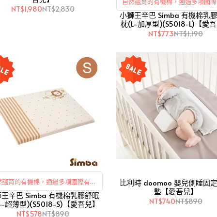
自然蘊育的有機棉，通過多項國際
NT$1,980
NT$2,830
小獅王辛巴 Simba 有機棉乳
認證。
枕(L-加厚型)(S5018-L)【愛
NT$773
NT$1,190
比利時 doomoo 嬰兒側睡固
然蘊育的有機棉，通過多項國際有機
墊【愛吾兒】
王辛巴 Simba 有機棉乳膠舒眠
認證。
NT$740
NT$890
S-超薄型)(S5018-S)【愛吾兒】
NT$578
NT$890