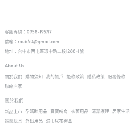
客服專線：0958-195717
信箱：rau640@gmail.com
地址：台中市西屯區環中路二段1288-1號
About Us
關於我們
購物須知
我的帳戶
退款政策
隱私政策
服務條款
聯絡店家
關於我們
孕媽咪用品
寶寶哺育
衣著用品
清潔護理
居家生活
新品上市
娛樂玩具
外出用品
濕巾尿布禮盒