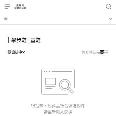
學步鞋║童鞋
預設排序
共 0 件商品
很抱歉，無商品符合篩選條件
請重新輸入篩選