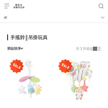
手搖鈴║吊掛玩具
預設排序
共 2 件商品