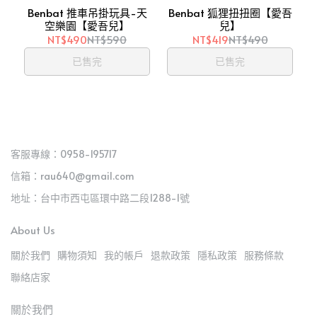
Benbat 推車吊掛玩具-天
Benbat 狐狸扭扭圈【愛吾
空樂園【愛吾兒】
兒】
NT$490
NT$590
NT$419
NT$490
已售完
已售完
客服專線：0958-195717
信箱：rau640@gmail.com
地址：台中市西屯區環中路二段1288-1號
About Us
關於我們
購物須知
我的帳戶
退款政策
隱私政策
服務條款
聯絡店家
關於我們