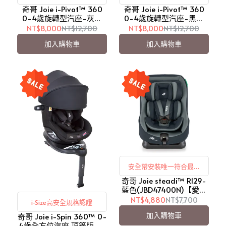
奇哥 Joie i-Pivot™ 360
奇哥 Joie i-Pivot™ 360
0-4歲旋轉型汽座-灰色
0-4歲旋轉型汽座-黑色
【愛吾兒】
【愛吾兒】
NT$8,000
NT$12,700
NT$8,000
NT$12,700
加入購物車
加入購物車
安全帶安裝唯一符合最新
奇哥 Joie steadi™ R129-
R129/03 法規
藍色(JBD47400N)【愛吾
兒】
NT$4,880
NT$7,700
i-Size高安全規格認證
加入購物車
奇哥 Joie i-Spin 360™ 0-
4歲全方位汽座 頂篷版-黑