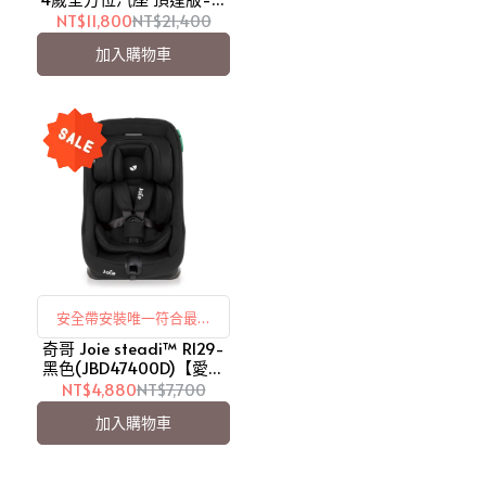
色(JBD06300D) i-
NT$11,800
NT$21,400
Spin360 Canopy【愛吾
加入購物車
兒】
安全帶安裝唯一符合最新
奇哥 Joie steadi™ R129-
R129/03 法規
黑色(JBD47400D)【愛吾
兒】
NT$4,880
NT$7,700
加入購物車