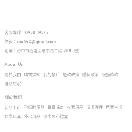
客服專線：0958-195717
信箱：rau640@gmail.com
地址：台中市西屯區環中路二段1288-1號
About Us
關於我們
購物須知
我的帳戶
退款政策
隱私政策
服務條款
聯絡店家
關於我們
孕媽咪用品
寶寶哺育
衣著用品
清潔護理
居家生活
新品上市
娛樂玩具
外出用品
濕巾尿布禮盒