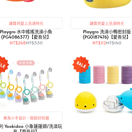
讓寶貝愛上洗澡時光
讓寶貝愛上洗澡時光
Playgro 水中搖搖洗澡小魚
Playgro 洗澡小鴨密封版
(PG4086377)【愛吾兒】
(PG0187476)【愛吾兒】
NT$248
NT$330
NT$112
NT$140
專為小手設計，輕鬆好抓握
 Yookidoo 小象蓮蓬頭/洗澡玩
具【愛吾兒】