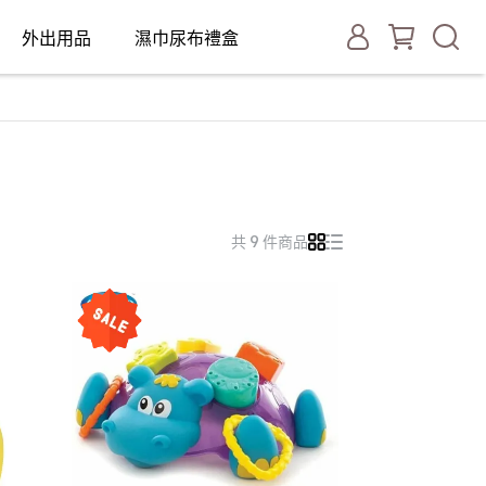
外出用品
濕巾尿布禮盒
共 9 件商品