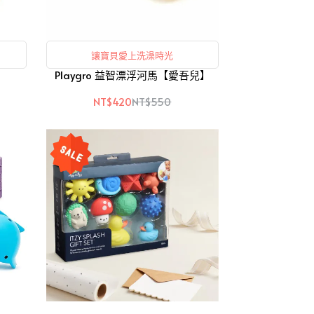
讓寶貝愛上洗澡時光
Playgro 益智漂浮河馬【愛吾兒】
NT$420
NT$550