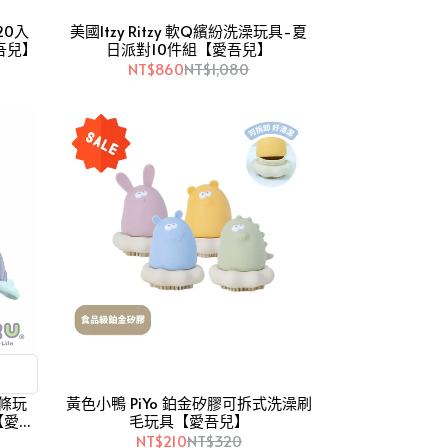
20入
美國Itzy Ritzy 軟Q繽紛洗澡玩具-夏
愛吾兒】
日派對10件組【愛吾兒】
NT$860
NT$1,080
發條玩
黃色小鴨 PiYo 鉑金矽膠可拆式洗澡刷
【愛吾
毛玩具【愛吾兒】
NT$210
NT$320