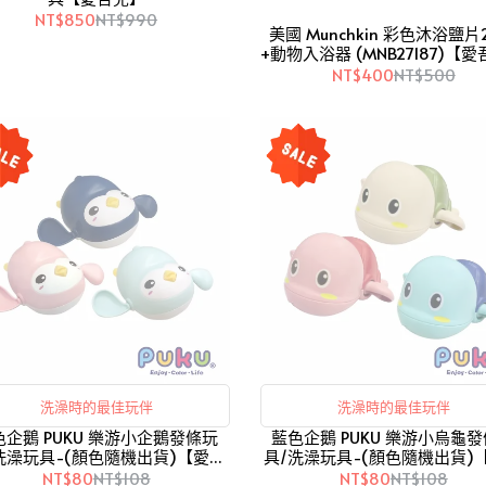
NT$850
NT$990
美國 Munchkin 彩色沐浴鹽片
+動物入浴器 (MNB27187)【
NT$400
NT$500
洗澡時的最佳玩伴
洗澡時的最佳玩伴
色企鵝 PUKU 樂游小企鵝發條玩
藍色企鵝 PUKU 樂游小烏龜
洗澡玩具-(顏色隨機出貨)【愛吾
具/洗澡玩具-(顏色隨機出貨)
兒】
兒】
NT$80
NT$108
NT$80
NT$108