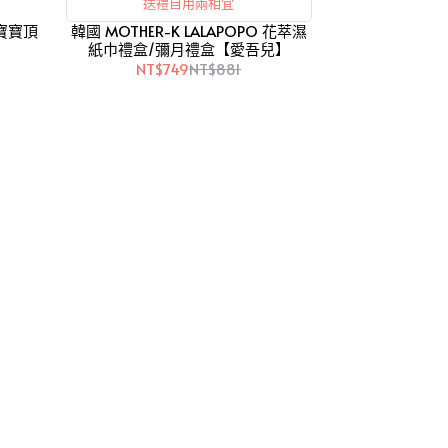
送禮自用兩相宜
草寶寶頂
韓國 MOTHER-K LALAPOPO 花萃濕
】
紙巾禮盒/彌月禮盒【愛吾兒】
NT$749
NT$881