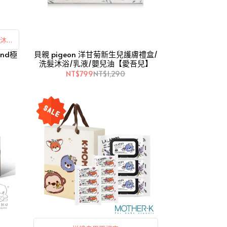
髮沐浴
貝親 pigeon 洋甘菊新生兒護膚禮盒/
洗髮沐浴/乳液/嬰兒油【愛吾兒】
NT$799
NT$1,290