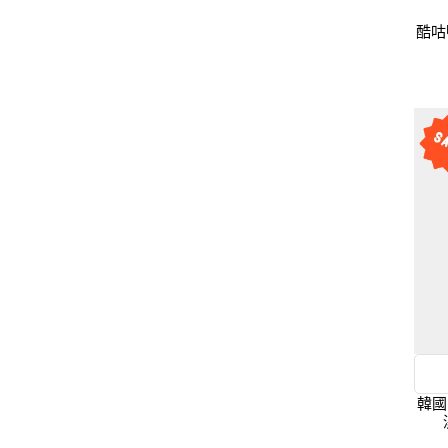
酷咕鴨 KU
韓國