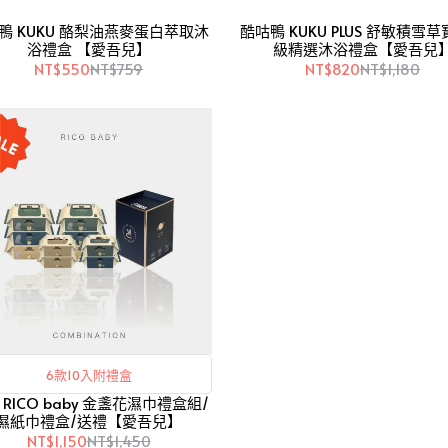
KU 酪梨油燕麥蛋白萃取沐
酷咕鴨 KUKU PLUS 舒敏積雪
浴禮盒 【愛吾兒】
級精選沐浴禮盒【愛吾兒
NT$550
NT$759
NT$820
NT$1,180
6款10入附禮盒
 RICO baby 金盞花濕巾禮盒組/
濕紙巾禮盒/送禮【愛吾兒】
NT$1,150
NT$1,450