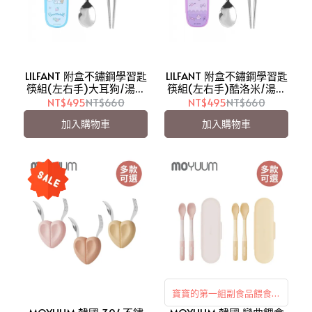
LILFANT 附盒不鏽鋼學習匙
LILFANT 附盒不鏽鋼學習匙
筷組(左右手)大耳狗/湯匙
筷組(左右手)酷洛米/湯匙
筷子【愛吾兒】
筷子【愛吾兒】
NT$495
NT$660
NT$495
NT$660
加入購物車
加入購物車
寶寶的第一組副食品餵食餐
具！