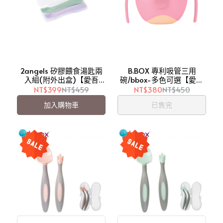
2angels 矽膠餵食湯匙兩
B.BOX 專利吸管三用
入組(附外出盒)【愛吾
碗/bbox-多色可選【愛吾
兒】
兒】
NT$399
NT$459
NT$380
NT$450
加入購物車
已售完