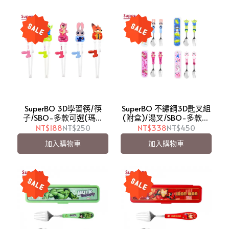
SuperBO 3D學習筷/筷
SuperBO 不鏽鋼3D匙叉組
子/SBO-多款可選(瑪麗
(附盒)/湯叉/SBO-多款可
貓/三眼怪/熊抱哥/茱蒂/尼
選(茱蒂/三眼怪/熊抱哥/瑪
NT$188
NT$250
NT$338
NT$450
克)【愛吾兒】
麗貓)【愛吾兒】
加入購物車
加入購物車