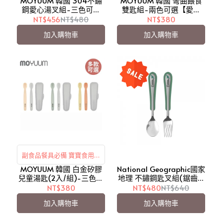
MOYUUM 韓國 304不鏽
MOYUUM 韓國 彎曲餵食
鋼愛心湯叉組-三色可選
雙匙組-兩色可選【愛吾
【愛吾兒】
兒】
NT$456
NT$480
NT$380
加入購物車
加入購物車
副食品餐具必備 寶寶食用更
MOYUUM 韓國 白金矽膠
安心！
National Geographic國家
兒童湯匙(2入/組)-三色可
地理 不鏽鋼匙叉組(鋸齒)/
選【愛吾兒】
湯匙/叉子-恐龍Dino【愛
NT$380
NT$480
NT$640
吾兒】
加入購物車
加入購物車