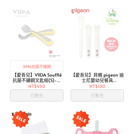
304L抗菌不鏽鋼
【愛吾兒】VIIDA Soufflé
【愛吾兒】貝親 pigeon 迪
抗菌不鏽鋼叉匙組(S)-黃
士尼嬰幼兒餐具
(A0120511)
(P78531G)/5M+
NT$450
NT$100
已售完
已售完