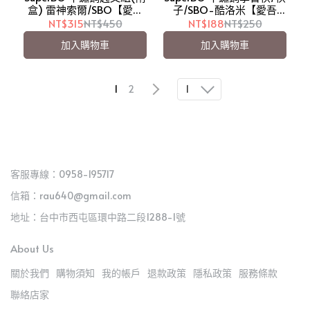
盒) 雷神索爾/SBO【愛吾
子/SBO-酷洛米【愛吾
兒】
兒】
NT$315
NT$450
NT$188
NT$250
加入購物車
加入購物車
1
1
2
客服專線：0958-195717
信箱：rau640@gmail.com
地址：台中市西屯區環中路二段1288-1號
About Us
關於我們
購物須知
我的帳戶
退款政策
隱私政策
服務條款
聯絡店家