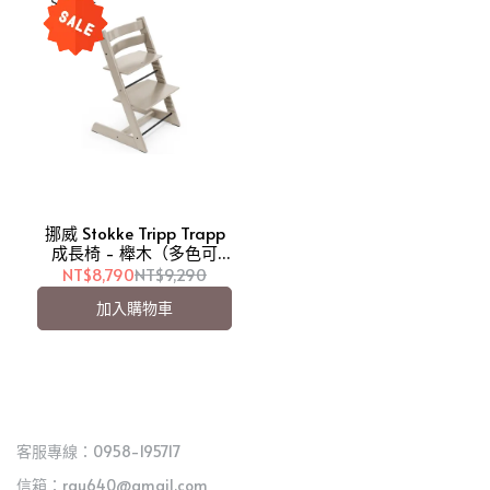
挪威 Stokke Tripp Trapp
成長椅 - 櫸木（多色可
選）【愛吾兒】
NT$8,790
NT$9,290
加入購物車
客服專線：0958-195717
信箱：rau640@gmail.com