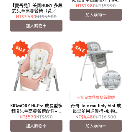
556)【愛吾兒】
【愛吾兒】美國NUBY 多段
NT$2,980
NT$5,990
式兒童高腳餐椅（黃／粉
加入購物車
／藍）
NT$3,680
NT$5,500
加入購物車
開創兒童餐桌椅新體驗
KIDMORY Hi-Pro 成長型多
奇哥 Joie multiply 6in1 成
階段兒童高腳餐椅配件-新
長型多用途餐椅-動物灰
生兒保護墊 (KM-556)【愛
(JBE48100A)【愛吾兒】
NT$590
NT$690
NT$4,480
NT$6,500
吾兒】※此商品為《餐椅
加入購物車
加入購物車
配件-新生兒保護墊》