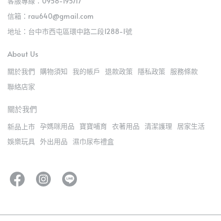
客服專線：0958-195717
信箱：rau640@gmail.com
地址：台中市西屯區環中路二段1288-1號
About Us
關於我們
購物須知
我的帳戶
退款政策
隱私政策
服務條款
聯絡店家
關於我們
孕媽咪用品
寶寶哺育
衣著用品
清潔護理
居家生活
新品上市
娛樂玩具
外出用品
濕巾尿布禮盒